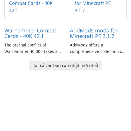
through a quest-driven
narrative inspired by classic
role-playing games.
Warhammer Combat
AddMods mods for
Cards - 40K 42.1
Minecraft PE 3.1.7
The eternal conflict of
AddMods offers a
Warhammer 40,000 takes a
comprehensive collection of
new turn in Warhammer
add-ons for Minecraft PE,
Combat Cards - 40K, a card
allowing you to enhance your
Tất cả các bản cập nhật mới nhất
game featuring miniatures
gameplay with incredible
from Games Workshop's
mods and maps. With these
Warhammer 40,000
add-ons, your Minecraft PE
Universe.
experience will become even
more captivating and
immersive.