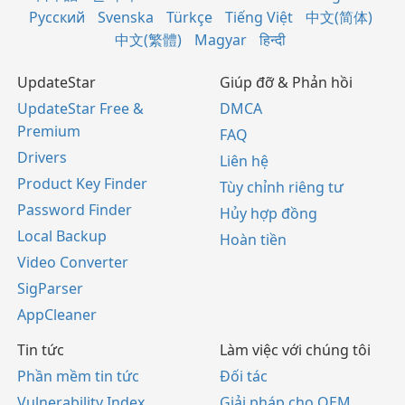
Русский
Svenska
Türkçe
Tiếng Việt
中文(简体)
中文(繁體)
Magyar
हिन्दी
UpdateStar
Giúp đỡ & Phản hồi
UpdateStar Free &
DMCA
Premium
FAQ
Drivers
Liên hệ
Product Key Finder
Tùy chỉnh riêng tư
Password Finder
Hủy hợp đồng
Local Backup
Hoàn tiền
Video Converter
SigParser
AppCleaner
Tin tức
Làm việc với chúng tôi
Phần mềm tin tức
Đối tác
Vulnerability Index
Giải pháp cho OEM