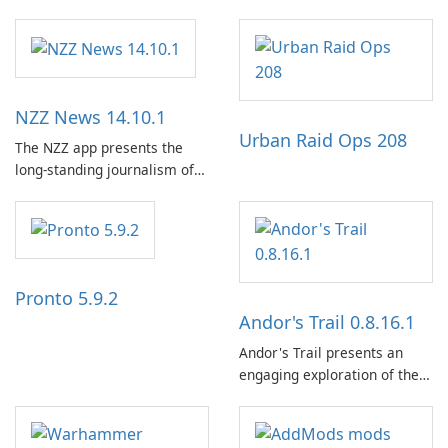
NZZ News 14.10.1
Urban Raid Ops 208
The NZZ app presents the
long-standing journalism of
the NZZ, rooted in
independence, open debate,
and a liberal outlook that
embraces diverse opinion.
Pronto 5.9.2
Andor's Trail 0.8.16.1
Andor's Trail presents an
engaging exploration of the
fantasy world of Dhayavar,
centered around the pursuit
of your brother, Andor,