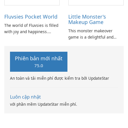
Fluvsies Pocket World
Little Monster's
Makeup Game
The world of Fluvsies is filled
This monster makeover
with joy and happiness.
game is a delightful and
However, this bliss is
entertaining experience. It
disrupted when some villains
has been specifically
snatch a precious Fluvsies
designed for young girls who
egg.
Phiên bản mới nhất
enjoy makeup, dress up, and
75.0
fashion games.
An toàn và tải miễn phí được kiểm tra bởi UpdateStar
Luôn cập nhật
với phần mềm UpdateStar miễn phí.