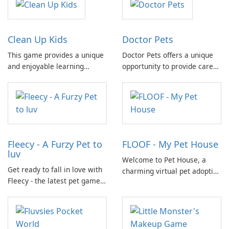
Clean Up Kids
Doctor Pets
This game provides a unique
Doctor Pets offers a unique
and enjoyable learning
opportunity to provide care
experience, allowing players
and support to a diverse
to develop essential skills
group of animals who call
and responsibility while
nature their home.
having fun.
Fleecy - A Furzy Pet to
FLOOF - My Pet House
luv
Welcome to Pet House, a
Get ready to fall in love with
charming virtual pet adoption
Fleecy - the latest pet game
game where you can raise
on the market! In Fleecy,
your own dog, kitty, and
you'll step into a world full of
rabbit family! Watch as your
cuddly and adorable pets
pets grow and thrive in their
waiting for your care.
beautifully decorated home.