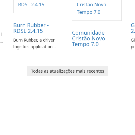
Burn Rubber -
G
RDSL 2.4.15
2
Comunidade
l
Cristão Novo
Burn Rubber, a driver
Gi
s
Tempo 7.0
logistics application
pr
from Rail Delivery
ex
Services, is designed to
ch
streamline
ot
Todas as atualizações mais recentes
communication between
co
drivers and dispatchers,
gi
focusing on efficient
t
information sharing to
co
support day-to-day
li
coordination and
operations.