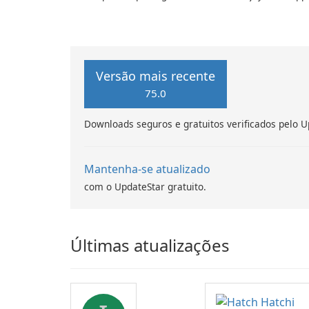
you can raise your own dog, kitty,
bliss is dis
and rabbit family! Watch as your
villains snat
pets grow and thrive in their
egg.
beautifully decorated home.
Versão mais recente
75.0
Downloads seguros e gratuitos verificados pelo U
Mantenha-se atualizado
com o UpdateStar gratuito.
Últimas atualizações