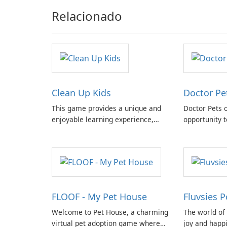
Relacionado
Clean Up Kids
Doctor Pe
This game provides a unique and
Doctor Pets o
enjoyable learning experience,
opportunity 
allowing players to develop
support to a 
essential skills and responsibility
animals who 
while having fun.
home.
FLOOF - My Pet House
Fluvsies 
Welcome to Pet House, a charming
The world of F
virtual pet adoption game where
joy and happ