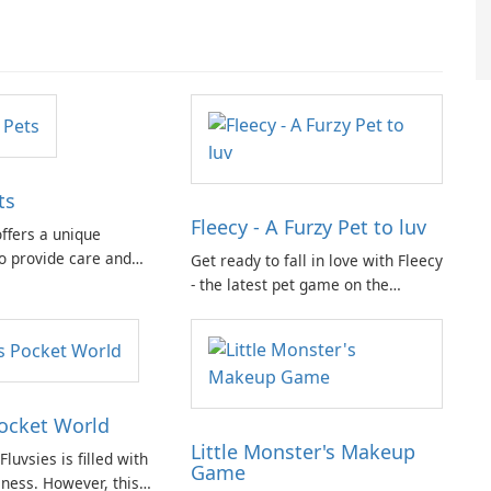
ts
Fleecy - A Furzy Pet to luv
ffers a unique
to provide care and
Get ready to fall in love with Fleecy
diverse group of
- the latest pet game on the
call nature their
market! In Fleecy, you'll step into a
world full of cuddly and adorable
pets waiting for your care.
Pocket World
Little Monster's Makeup
luvsies is filled with
Game
iness. However, this