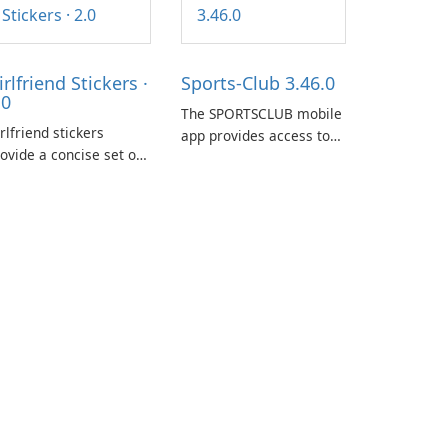
irlfriend Stickers ·
Sports-Club 3.46.0
.0
The SPORTSCLUB mobile
rlfriend stickers
app provides access to
ovide a concise set of
the SPORTSCLUB fitness
pressions for daily
studio from a
at on iPhone, iPad, and
smartphone, focusing on
her Apple devices. The
scheduling, data
llection centers on
tracking, and training
rly imagery designed
support. It aims to
o accompany
streamline daily
nversations with a
workouts and trainer
ghthearted tone.
collaboration.