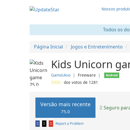
Nossos produt
Todos os dow
Página Inicial
Jogos e Entretenimento
Kids Unicorn g
GameiAvo
❘
Freeware
❘
Android
dos votos de
1281
Versão mais recente
Seguro para
75.0
Report a Problem