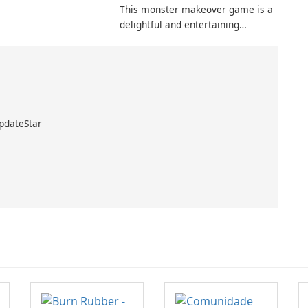
This monster makeover game is a
rupted when some
delightful and entertaining
ch a precious Fluvsies
experience. It has been specifically
designed for young girls who enjoy
makeup, dress up, and fashion
games.
pdateStar