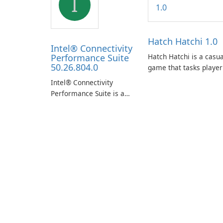
I
Hatch Hatchi 1.0
Intel® Connectivity
Performance Suite
Hatch Hatchi is a casua
50.26.804.0
game that tasks player
with achieving a high
Intel® Connectivity
score, hatching eggs,
Performance Suite is a
and sharing progress
network optimization
with friends. The
utility designed to
experience centers on
identify factors that
incubating eggs and
affect connectivity and
expanding gameplay
apply adaptive
through continued
adjustments.
hatching.