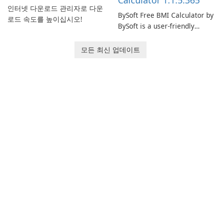
Calculator 1.1.5.365
인터넷 다운로드 관리자로 다운
BySoft Free BMI Calculator by
로드 속도를 높이십시오!
BySoft is a user-friendly
software application
designed to help you
모든 최신 업데이트
calculate your Body Mass
Index quickly and accurately.