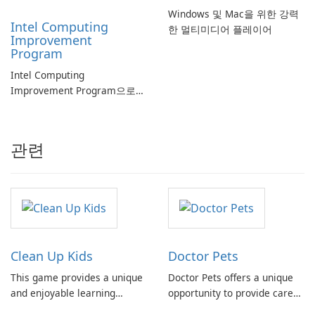
Windows 및 Mac을 위한 강력
Intel Computing
한 멀티미디어 플레이어
Improvement
Program
Intel Computing
Improvement Program으로
컴퓨터 성능 향상
관련
Clean Up Kids
Doctor Pets
This game provides a unique
Doctor Pets offers a unique
and enjoyable learning
opportunity to provide care
experience, allowing players
and support to a diverse