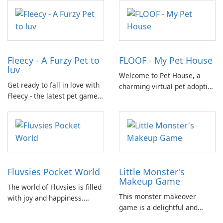
to develop essential skills
group of animals who call
and responsibility while
nature their home.
having fun.
Fleecy - A Furzy Pet to
FLOOF - My Pet House
luv
Welcome to Pet House, a
Get ready to fall in love with
charming virtual pet adoption
Fleecy - the latest pet game
game where you can raise
on the market! In Fleecy,
your own dog, kitty, and
you'll step into a world full of
rabbit family! Watch as your
cuddly and adorable pets
pets grow and thrive in their
waiting for your care.
beautifully decorated home.
Fluvsies Pocket World
Little Monster's
Makeup Game
The world of Fluvsies is filled
This monster makeover
with joy and happiness.
game is a delightful and
However, this bliss is
entertaining experience. It
disrupted when some villains