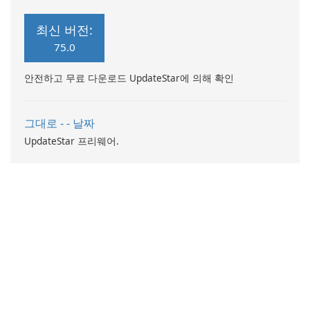
has been specifically
snatch a precious Fluvsies
designed for young girls who
egg.
최신 버전:
enjoy makeup, dress up, and
75.0
fashion games.
안전하고 무료 다운로드 UpdateStar에 의해 확인
그대로 - - 날짜
UpdateStar 프리웨어.