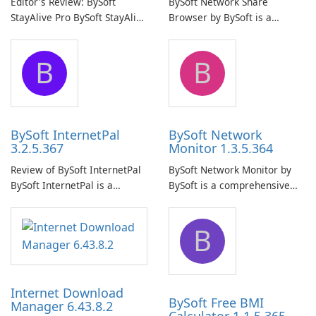
Editor's Review: BySoft
BySoft Network Share
StayAlive Pro BySoft StayAlive
Browser by BySoft is a
Pro is a reliable software
comprehensive software
application designed to
application that allows users
B
B
ensure the continuous and
to easily browse and manage
uninterrupted operation of
shared folders on their
your computer system.
network.
BySoft InternetPal
BySoft Network
3.2.5.367
Monitor 1.3.5.364
Review of BySoft InternetPal
BySoft Network Monitor by
BySoft InternetPal is a
BySoft is a comprehensive
comprehensive software
network monitoring software
application designed to
designed to help businesses
B
monitor your internet
effectively manage their
connection and provide real-
network infrastructure.
time insights into its
performance.
Internet Download
BySoft Free BMI
Manager 6.43.8.2